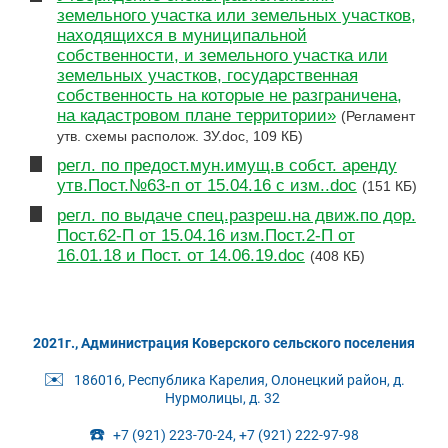
земельного участка или земельных участков,
находящихся в муниципальной
собственности, и земельного участка или
земельных участков, государственная
собственность на которые не разграничена,
на кадастровом плане территории»
(Регламент
утв. схемы располож. ЗУ.doc, 109 КБ)
регл. по предост.мун.имущ.в собст. аренду
утв.Пост.№63-п от 15.04.16 с изм..doc
(151 КБ)
регл. по выдаче спец.разреш.на движ.по дор.
Пост.62-П от 15.04.16 изм.Пост.2-П от
16.01.18 и Пост. от 14.06.19.doc
(408 КБ)
2021г., Администрация Коверского сельского поселения
✉️
186016, Республика Карелия, Олонецкий район, д.
Нурмолицы, д. 32
☎️
+7 (921) 223-70-24, +7 (921) 222-97-98