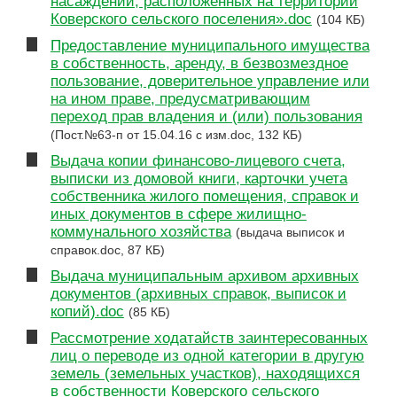
насаждений, расположенных на территории
Коверского сельского поселения».doc
(104 КБ)
Предоставление муниципального имущества
в собственность, аренду, в безвозмездное
пользование, доверительное управление или
на ином праве, предусматривающим
переход прав владения и (или) пользования
(Пост.№63-п от 15.04.16 с изм.doc, 132 КБ)
Выдача копии финансово-лицевого счета,
выписки из домовой книги, карточки учета
собственника жилого помещения, справок и
иных документов в сфере жилищно-
коммунального хозяйства
(выдача выписок и
справок.doc, 87 КБ)
Выдача муниципальным архивом архивных
документов (архивных справок, выписок и
копий).doc
(85 КБ)
Рассмотрение ходатайств заинтересованных
лиц о переводе из одной категории в другую
земель (земельных участков), находящихся
в собственности Коверского сельского