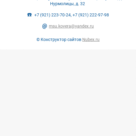
Нурмолицы, д. 32
☎️
+7 (921) 223-70-24, +7 (921) 222-97-98
@
msu.kovera@yandex.ru
© Конструктор сайтов
Nubex.ru