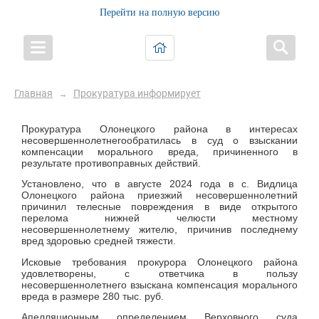
Перейти на полную версию
Главная
Прокуратура информирует
→
Прокуратура Олонецкого района в интересах
несовершеннолетнегообратилась в суд о взыскании
компенсации морального вреда, причиненного в
результате противоправных действий.
Установлено, что в августе 2024 года в с. Видлица
Олонецкого района приезжий несовершеннолетний
причинил телесные повреждения в виде открытого
перелома нижней челюсти местному
несовершеннолетнему жителю, причинив последнему
вред здоровью средней тяжести.
Исковые требования прокурора Олонецкого района
удовлетворены, с ответчика в пользу
несовершеннолетнего взыскана компенсация морального
вреда в размере 280 тыс. руб.
Апелляционным определением Верховного суда