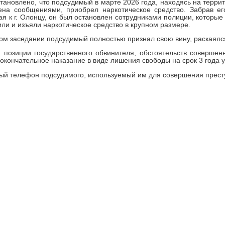
тановлено, что подсудимый в марте 2026 года, находясь на террит
на сообщениями, приобрел наркотическое средство. Забрав его
я к г. Олонцу, он был остановлен сотрудниками полиции, которы
ли и изъяли наркотическое средство в крупном размере.
ом заседании подсудимый полностью признал свою вину, раскаялс
 позиции государственного обвинителя, обстоятельств совершенн
окончательное наказание в виде лишения свободы на срок 3 года у
й телефон подсудимого, используемый им для совершения престу