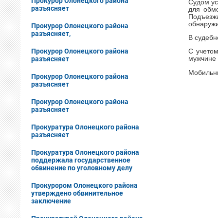
Прокурор Олонецкого района
Судом ус
разъясняет
для обме
Подъезжа
обнаружи
Прокурор Олонецкого района
разъясняет,
В судебн
Прокурор Олонецкого района
С учетом
разъясняет
мужчине 
Мобильны
Прокурор Олонецкого района
разъясняет
Прокурор Олонецкого района
разъясняет
Прокуратура Олонецкого района
разъясняет
Прокуратура Олонецкого района
поддержала государственное
обвинение по уголовному делу
Прокурором Олонецкого района
утверждено обвинительное
заключение