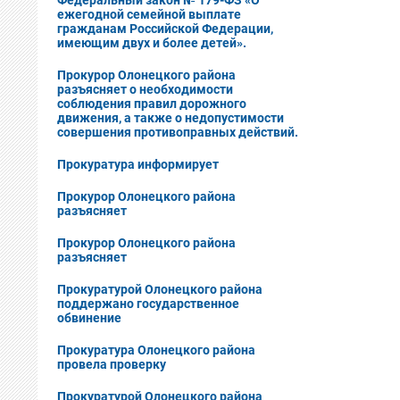
Федеральный закон № 179-ФЗ «О
ежегодной семейной выплате
гражданам Российской Федерации,
имеющим двух и более детей».
Прокурор Олонецкого района
разъясняет о необходимости
соблюдения правил дорожного
движения, а также о недопустимости
совершения противоправных действий.
Прокуратура информирует
Прокурор Олонецкого района
разъясняет
Прокурор Олонецкого района
разъясняет
Прокуратурой Олонецкого района
поддержано государственное
обвинение
Прокуратура Олонецкого района
провела проверку
Прокуратурой Олонецкого района