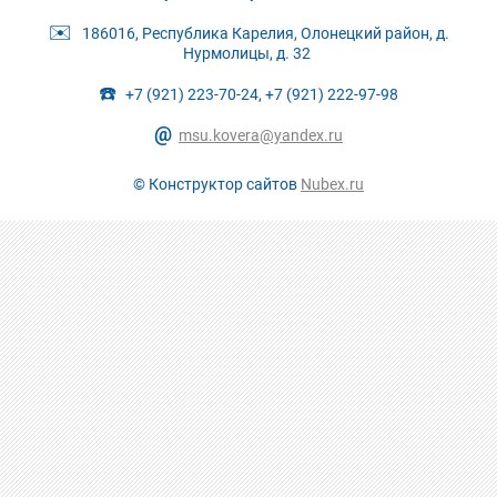
✉️
186016, Республика Карелия, Олонецкий район, д.
Нурмолицы, д. 32
☎️
+7 (921) 223-70-24, +7 (921) 222-97-98
@
msu.kovera@yandex.ru
© Конструктор сайтов
Nubex.ru