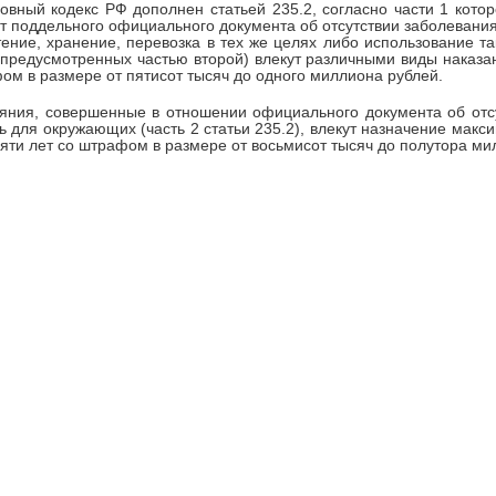
ловный кодекс РФ дополнен статьей 235.2, согласно части 1 кото
т поддельного официального документа об отсутствии заболевани
ение, хранение, перевозка в тех же целях либо использование т
 предусмотренных частью второй) влекут различными виды наказа
ом в размере от пятисот тысяч до одного миллиона рублей.
яния, совершенные в отношении официального документа об отс
ь для окружающих (часть 2 статьи 235.2), влекут назначение макс
пяти лет со штрафом в размере от восьмисот тысяч до полутора м