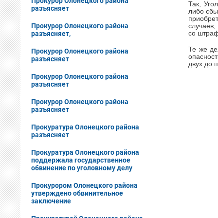
Прокурор Олонецкого района
Так, Уго
разъясняет
либо сбы
приобрет
Прокурор Олонецкого района
случаев,
разъясняет,
со штраф
Те же де
Прокурор Олонецкого района
опасност
разъясняет
двух до 
Прокурор Олонецкого района
разъясняет
Прокурор Олонецкого района
разъясняет
Прокуратура Олонецкого района
разъясняет
Прокуратура Олонецкого района
поддержала государственное
обвинение по уголовному делу
Прокурором Олонецкого района
утверждено обвинительное
заключение