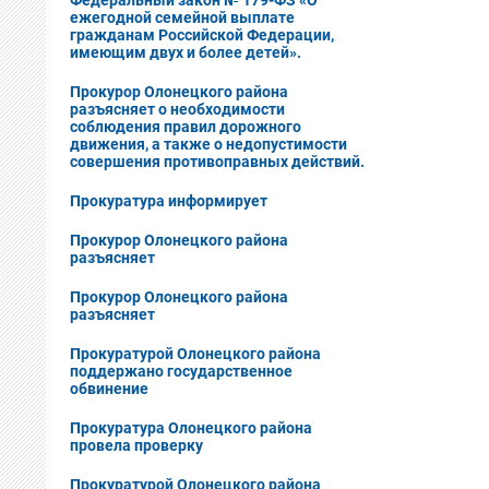
Федеральный закон № 179-ФЗ «О
ежегодной семейной выплате
гражданам Российской Федерации,
имеющим двух и более детей».
Прокурор Олонецкого района
разъясняет о необходимости
соблюдения правил дорожного
движения, а также о недопустимости
совершения противоправных действий.
Прокуратура информирует
Прокурор Олонецкого района
разъясняет
Прокурор Олонецкого района
разъясняет
Прокуратурой Олонецкого района
поддержано государственное
обвинение
Прокуратура Олонецкого района
провела проверку
Прокуратурой Олонецкого района