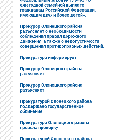
Федеральный закон № 179-ФЗ «О
ежегодной семейной выплате
гражданам Российской Федерации,
имеющим двух и более детей».
Прокурор Олонецкого района
разъясняет о необходимости
соблюдения правил дорожного
движения, а также о недопустимости
совершения противоправных действий.
Прокуратура информирует
Прокурор Олонецкого района
разъясняет
Прокурор Олонецкого района
разъясняет
Прокуратурой Олонецкого района
поддержано государственное
обвинение
Прокуратура Олонецкого района
провела проверку
Прокуратурой Олонецкого района