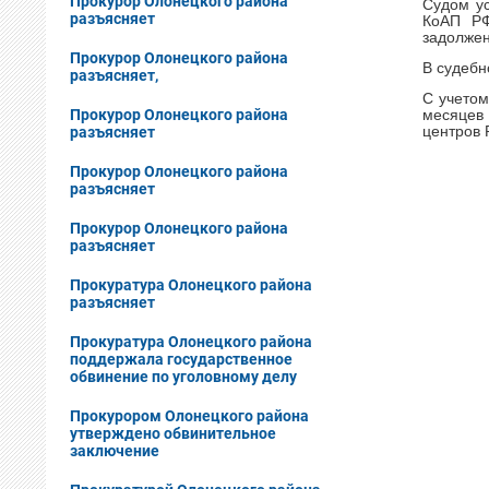
Прокурор Олонецкого района
Судом ус
разъясняет
КоАП РФ
задолжен
Прокурор Олонецкого района
В судебн
разъясняет,
С учетом
Прокурор Олонецкого района
месяцев 
разъясняет
центров 
Прокурор Олонецкого района
разъясняет
Прокурор Олонецкого района
разъясняет
Прокуратура Олонецкого района
разъясняет
Прокуратура Олонецкого района
поддержала государственное
обвинение по уголовному делу
Прокурором Олонецкого района
утверждено обвинительное
заключение