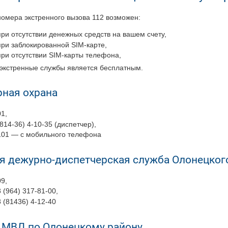
номера экстренного вызова 112 возможен:
при отсутствии денежных средств на вашем счету,
при заблокированной SIM-карте,
при отсутствии SIM-карты телефона,
 экстренные службы является бесплатным.
ная охрана
01,
(814-36) 4-10-35 (диспетчер),
101 — с мобильного телефона
я дежурно-диспетчерская служба Олонецког
09,
8 (964) 317-81-00,
8 (81436) 4-12-40
 МВД по Олонецкому району