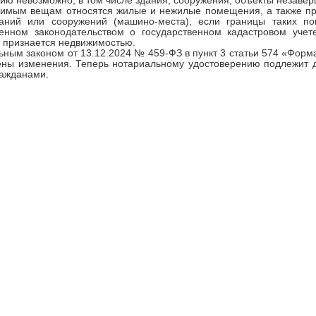
ию невозможно, в том числе здания, сооружения, объекты незавер
жимым вещам относятся жилые и нежилые помещения, а также пр
даний или сооружений (машино-места), если границы таких п
ленном законодательством о государственном кадастровом уче
 признается недвижимостью.
ным законом от 13.12.2024 № 459-ФЗ в пункт 3 статьи 574 «Форма
ены изменения. Теперь нотариальному удостоверению подлежит 
ражданами.