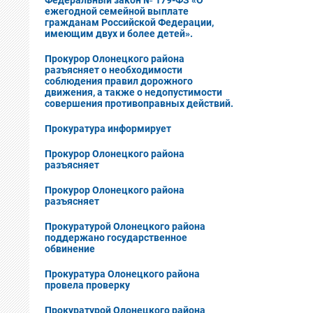
Федеральный закон № 179-ФЗ «О
ежегодной семейной выплате
гражданам Российской Федерации,
имеющим двух и более детей».
Прокурор Олонецкого района
разъясняет о необходимости
соблюдения правил дорожного
движения, а также о недопустимости
совершения противоправных действий.
Прокуратура информирует
Прокурор Олонецкого района
разъясняет
Прокурор Олонецкого района
разъясняет
Прокуратурой Олонецкого района
поддержано государственное
обвинение
Прокуратура Олонецкого района
провела проверку
Прокуратурой Олонецкого района