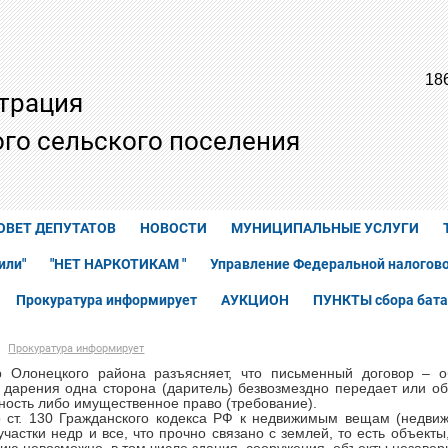
18
трация
го сельского поселения
ОВЕТ ДЕПУТАТОВ
НОВОСТИ
МУНИЦИПАЛЬНЫЕ УСЛУГИ
или"
"НЕТ НАРКОТИКАМ "
Управление Федеральной налогово
Прокуратура информирует
АУКЦИОН
ПУНКТЫ сбора бата
Прокуратура информирует
р Олонецкого района разъясняет, что письменный договор – 
 дарения одна сторона (даритель) безвозмездно передает или об
ность либо имущественное право (требование).
о ст. 130 Гражданского кодекса РФ к недвижимым вещам (недви
 участки недр и все, что прочно связано с землей, то есть объе