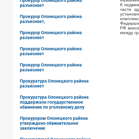
Прокурор Олонецкого района
назначен
К недви
разъясняет
части з
установ
Прокурор Олонецкого района
комплекс
разъясняет,
Федераль
РФ внес
Прокурор Олонецкого района
между г
разъясняет
Прокурор Олонецкого района
разъясняет
Прокурор Олонецкого района
разъясняет
Прокуратура Олонецкого района
разъясняет
Прокуратура Олонецкого района
поддержала государственное
обвинение по уголовному делу
Прокурором Олонецкого района
утверждено обвинительное
заключение