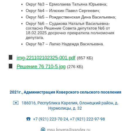
Округ №3 – Ермолаева Татьяна Юрьевна;
Округ №4 – Илюхин Павел Сергеевич;
Округ №5 – Рождественская Дина Васильевна;
Округ №6 – Судакова Наталья Васильевна-
согласно Решение Совета депутатов №6 от
18.02.2025 досрочно прекратила полномочия
депутата.
Округ №7 – Лапко Надежда Васильевна.
img-221102102325-001.pdf
(857 КБ)
Решение 76 710-5.jpg
(276 КБ)
2021г., Администрация Коверского сельского поселения
✉️
186016, Республика Карелия, Олонецкий район, д.
Нурмолицы, д. 32
☎️
+7 (921) 223-70-24, +7 (921) 222-97-98
@
msu.kovera@yandex.ru