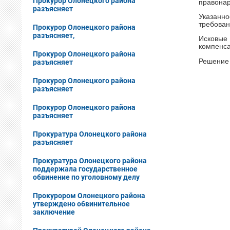
Прокурор Олонецкого района
правонар
разъясняет
Указанн
требован
Прокурор Олонецкого района
разъясняет,
Исковые
компенса
Прокурор Олонецкого района
Решение 
разъясняет
Прокурор Олонецкого района
разъясняет
Прокурор Олонецкого района
разъясняет
Прокуратура Олонецкого района
разъясняет
Прокуратура Олонецкого района
поддержала государственное
обвинение по уголовному делу
Прокурором Олонецкого района
утверждено обвинительное
заключение