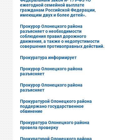
Федеральный закон № 179-ФЗ «О
ежегодной семейной выплате
гражданам Российской Федерации,
имеющим двух и более детей».
Прокурор Олонецкого района
разъясняет о необходимости
соблюдения правил дорожного
движения, а также о недопустимости
совершения противоправных действий.
Прокуратура информирует
Прокурор Олонецкого района
разъясняет
Прокурор Олонецкого района
разъясняет
Прокуратурой Олонецкого района
поддержано государственное
обвинение
Прокуратура Олонецкого района
провела проверку
Прокуратурой Олонецкого района