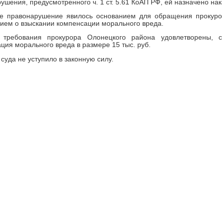
ушения, предусмотренного ч. 1 ст. 5.61 КоАП РФ, ей назначено на
ое правонарушение явилось основанием для обращения прокуро
ием о взыскании компенсации морального вреда.
 требования прокурора Олонецкого района удовлетворены, с
ция морального вреда в размере 15 тыс. руб.
суда не уступило в законную силу.