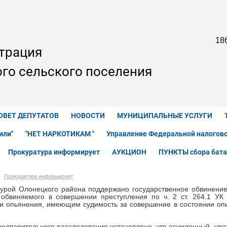
18
трация
го сельского поселения
ОВЕТ ДЕПУТАТОВ
НОВОСТИ
МУНИЦИПАЛЬНЫЕ УСЛУГИ
или"
"НЕТ НАРКОТИКАМ "
Управление Федеральной налогово
Прокуратура информирует
АУКЦИОН
ПУНКТЫ сбора бата
Прокуратура информирует
урой Олонецкого района поддержано государственное обвинение 
 обвиняемого в совершении преступления по ч. 2 ст. 264.1 У
и опьянения, имеющим судимость за совершение в состоянии опь
редварительного расследования установлено, что осужденный, упот