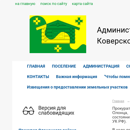
на главную
поиск по сайту
карта сайта
Админис
Коверско
ГЛАВНАЯ
ПОСЕЛЕНИЕ
АДМИНИСТРАЦИЯ
С
КОНТАКТЫ
Важная информация
"Чтобы помн
Извещения о предоставлении земельных участков
Главная
→
Версия для
Прокурат
слабовидящих
Олонца,
состояни
УК РФ).
В ходе п