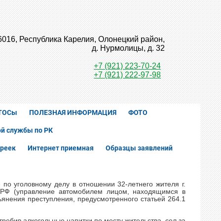
6016, Республика Карелия, Олонецкий район,
д. Нурмолицы, д. 32
+7 (921) 223-70-24
+7 (921) 222-97-98
ТОСы
ПОЛЕЗНАЯ ИНФОРМАЦИЯ
ФОТО
й службы по РК
реек
Интернет приемная
Образцы заявлений
по уголовному делу в отношении 32-летнего жителя г.
К РФ (управление автомобилем лицом, находящимся в
янения преступления, предусмотренного статьей 264.1
ребив алкогольные напитки по месту жительства, сел за