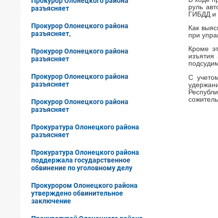
Прокурор Олонецкого района
руль авт
разъясняет
ГИБДД и 
Прокурор Олонецкого района
Как выяс
разъясняет,
при упра
Кроме эт
Прокурор Олонецкого района
изъятия
разъясняет
подсудим
Прокурор Олонецкого района
С учето
разъясняет
удержан
Республ
сожитель
Прокурор Олонецкого района
разъясняет
Прокуратура Олонецкого района
разъясняет
Прокуратура Олонецкого района
поддержала государственное
обвинение по уголовному делу
Прокурором Олонецкого района
утверждено обвинительное
заключение