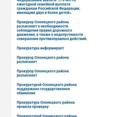
Федеральный закон № 179-ФЗ «О
ежегодной семейной выплате
гражданам Российской Федерации,
имеющим двух и более детей».
Прокурор Олонецкого района
разъясняет о необходимости
соблюдения правил дорожного
движения, а также о недопустимости
совершения противоправных действий.
Прокуратура информирует
Прокурор Олонецкого района
разъясняет
Прокурор Олонецкого района
разъясняет
Прокуратурой Олонецкого района
поддержано государственное
обвинение
Прокуратура Олонецкого района
провела проверку
Прокуратурой Олонецкого района