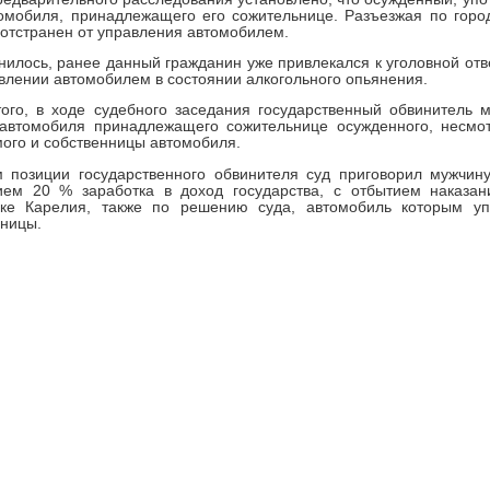
омобиля, принадлежащего его сожительнице. Разъезжая по горо
отстранен от управления автомобилем.
нилось, ранее данный гражданин уже привлекался к уголовной от
влении автомобилем в состоянии алкогольного опьянения.
ого, в ходе судебного заседания государственный обвинитель 
 автомобиля принадлежащего сожительнице осужденного, несмот
ого и собственницы автомобиля.
м позиции государственного обвинителя суд приговорил мужчин
ием 20 % заработка в доход государства, с отбытием наказ
ике Карелия, также по решению суда, автомобиль которым у
ницы.