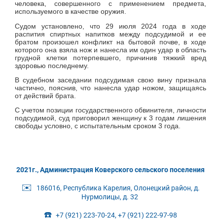
человека, совершенного с применением предмета,
используемого в качестве оружия.
Судом установлено, что 29 июля 2024 года в ходе
распития спиртных напитков между подсудимой и ее
братом произошел конфликт на бытовой почве, в ходе
которого она взяла нож и нанесла им один удар в область
грудной клетки потерпевшего, причинив тяжкий вред
здоровью последнему.
В судебном заседании подсудимая свою вину признала
частично, пояснив, что нанесла удар ножом, защищаясь
от действий брата.
С учетом позиции государственного обвинителя, личности
подсудимой, суд приговорил женщину к 3 годам лишения
свободы условно, с испытательным сроком 3 года.
2021г., Администрация Коверского сельского поселения
✉️
186016, Республика Карелия, Олонецкий район, д.
Нурмолицы, д. 32
☎️
+7 (921) 223-70-24, +7 (921) 222-97-98