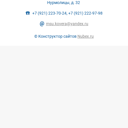
Нурмолицы, д. 32
☎️
+7 (921) 223-70-24, +7 (921) 222-97-98
@
msu.kovera@yandex.ru
© Конструктор сайтов
Nubex.ru