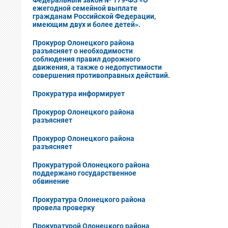
Федеральный закон № 179-ФЗ «О
ежегодной семейной выплате
гражданам Российской Федерации,
имеющим двух и более детей».
Прокурор Олонецкого района
разъясняет о необходимости
соблюдения правил дорожного
движения, а также о недопустимости
совершения противоправных действий.
Прокуратура информирует
Прокурор Олонецкого района
разъясняет
Прокурор Олонецкого района
разъясняет
Прокуратурой Олонецкого района
поддержано государственное
обвинение
Прокуратура Олонецкого района
провела проверку
Прокуратурой Олонецкого района