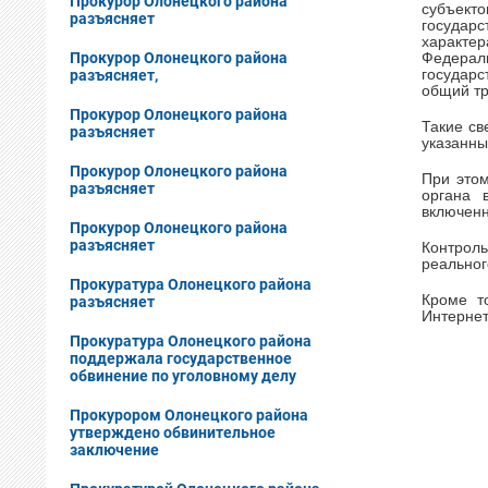
Прокурор Олонецкого района
субъекто
разъясняет
государ
характе
Прокурор Олонецкого района
Федерал
разъясняет,
государс
общий тр
Прокурор Олонецкого района
Такие св
разъясняет
указанн
Прокурор Олонецкого района
При этом
разъясняет
органа 
включенн
Прокурор Олонецкого района
разъясняет
Контроль
реальног
Прокуратура Олонецкого района
Кроме т
разъясняет
Интернет
Прокуратура Олонецкого района
поддержала государственное
обвинение по уголовному делу
Прокурором Олонецкого района
утверждено обвинительное
заключение