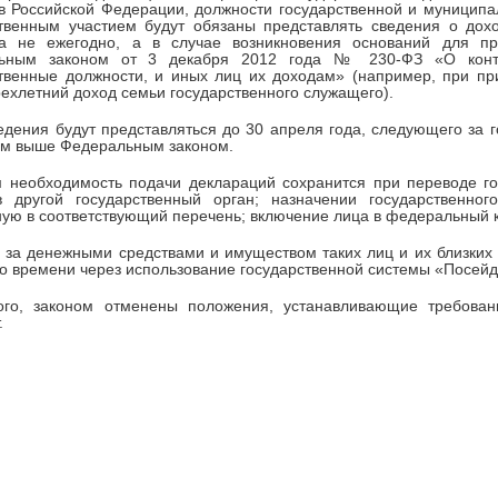
в Российской Федерации, должности государственной и муниципа
ственным участием будут обязаны представлять сведения о дох
ра не ежегодно, а в случае возникновения оснований для пр
ьным законом от 3 декабря 2012 года № 230-ФЗ «О контр
твенные должности, и иных лиц их доходам» (например, при пр
ехлетний доход семьи государственного служащего).
едения будут представляться до 30 апреля года, следующего за 
ым выше Федеральным законом.
 необходимость подачи деклараций сохранится при переводе го
в другой государственный орган; назначении государственно
ую в соответствующий перечень; включение лица в федеральный 
 за денежными средствами и имуществом таких лиц и их близких
о времени через использование государственной системы «Посейд
ого, законом отменены положения, устанавливающие требова
.