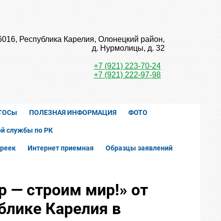
6016, Республика Карелия, Олонецкий район,
д. Нурмолицы, д. 32
+7 (921) 223-70-24
+7 (921) 222-97-98
ТОСы
ПОЛЕЗНАЯ ИНФОРМАЦИЯ
ФОТО
й службы по РК
реек
Интернет приемная
Образцы заявлений
 — строим мир!» от
блике Карелия в