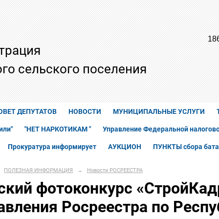
18
трация
го сельского поселения
ОВЕТ ДЕПУТАТОВ
НОВОСТИ
МУНИЦИПАЛЬНЫЕ УСЛУГИ
или"
"НЕТ НАРКОТИКАМ "
Управление Федеральной налогово
Прокуратура информирует
АУКЦИОН
ПУНКТЫ сбора бата
ПОЛЕЗНАЯ ИНФОРМАЦИЯ
→
Новости РОСРЕЕСТРА
ский фотоконкурс «СтройКадр
авления Росреестра по Респу