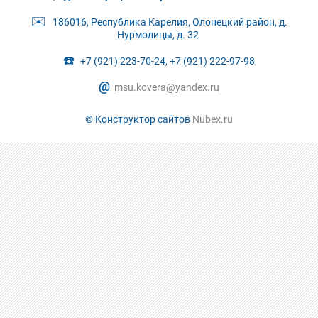
✉️
186016, Республика Карелия, Олонецкий район, д.
Нурмолицы, д. 32
☎️
+7 (921) 223-70-24, +7 (921) 222-97-98
@
msu.kovera@yandex.ru
© Конструктор сайтов
Nubex.ru